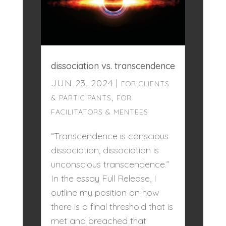
dissociation vs. transcendence
JUN 23, 2024
|
FOR CLIENTS
,
& PARTICIPANTS
FOR
FACILITATORS & MENTEES
“Transcendence is conscious
dissociation; dissociation is
unconscious transcendence.”
In the essay Full Release, I
outline my position on how
there is a final threshold that is
met and breached that