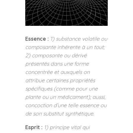
Essence :
1) substance volatile ou
composante inhérente à un tout;
2) composante ou dérivé
présentés dans une forme
concentrée et auxquels on
attribue certaines propriétés
spécifiques (comme pour une
plante ou un médicament); aussi,
concoction d’une telle essence ou
de son substitut synthétique.
Esprit :
1) principe vital qui