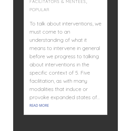
,
FACILITATORS & MENTEES
POPULAR
To talk about interventions, we
must come to an
understanding of what it
means to intervene in general
before we progress to talking
about interventions in the
specific context of 5. Five
facilitation, as with many
modalities that induce or
provoke expanded states of...
READ MORE