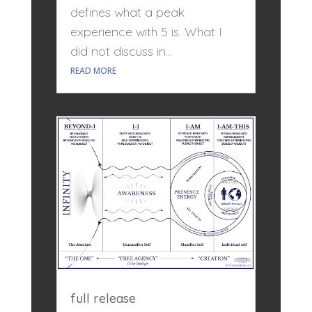
defines what a peak
experience with 5 is. What I
did not discuss in...
READ MORE
full release