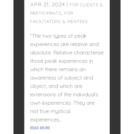
APR 21, 2024
|
FOR CLIENTS &
,
PARTICIPANTS
FOR
FACILITATORS & MENTEES
“The two types of peak
experiences are relative and
absolute. Relative characterise
those peak experiences in
which there remains an
awareness of subject and
object, and which are
extensions of the individual’s
own experiences. They are
not true mystical
experiences,...
READ MORE